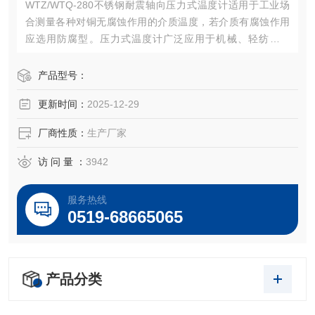
WTZ/WTQ-280不锈钢耐震轴向压力式温度计适用于工业场
合测量各种对铜无腐蚀作用的介质温度，若介质有腐蚀作用
应选用防腐型。压力式温度计广泛应用于机械、轻纺、化
工、制药、食品行业对生产过程中的温度测量和控制。防腐
型采用全不锈钢材料，适用于中性腐蚀的液体和气体介质的
产品型号：
温度测量。
更新时间：
2025-12-29
厂商性质：
生产厂家
访 问 量 ：
3942
服务热线
0519-68665065
产品分类