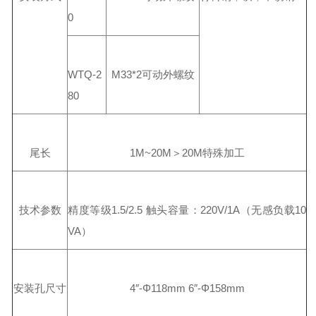
0
WTQ-2
M33*2可动外螺纹
80
尾长
1M~20M＞20M特殊加工
技术参数
精度等级1.5/2.5 触头容量：220V/1A（无感负载10
VA）
安装孔尺寸
4″-Φ118mm 6″-Φ158mm