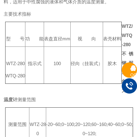
料，适用于中性腐蚀的液体和气体介质的温度测量。
主要技术指标
WTZ/
WTQ
型 号
功 能
表盘直径mm
视 向
表壳材料
-280
不锈
钢耐
WTZ-280
指示式
100
径向（挂装式）
胶木
震轴
QQ
WTQ-280
向压
力式
温度计
测量范围
测量范围
WTZ-28
-20~60;0~100;20~120;60~160;40~60;0~50;
0
0~120;