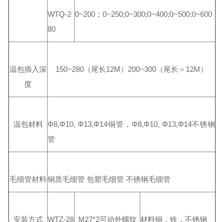
WTQ-2
0~200；0~250;0~300;0~400;0~500;0~600
80
温包插入深
150~280（尾长12M）200~300（尾长＞12M）
度
温包材料
Φ8,Φ10, Φ13,Φ14铜管，Φ8,Φ10, Φ13,Φ14不锈钢
管
毛细管材料
铜质毛细管 包塑毛细管 不锈钢毛细管
安装方式
WTZ-28
M27*2可动外螺纹
材料铜，铁，不锈钢