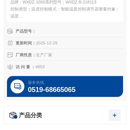
品牌：WXDZ-1000系列型号：WXDZ B-218113
控制类型：温度控制模式：智能温度控制调节器测量对象：
温度
温度范围：0-400（℃）测温误差：0.3%（℃）开孔尺寸：7
6*152（mm）
产品型号：
安装型式：柜式输出信号：0-10V（mA）工作电压：85-240
更新时间：
2025-12-29
（V）
外形尺寸：80*160（mm）重量：0.5（Kg）
厂商性质：
生产厂家
访 问 量 ：
4853
服务热线
0519-68665065
产品分类