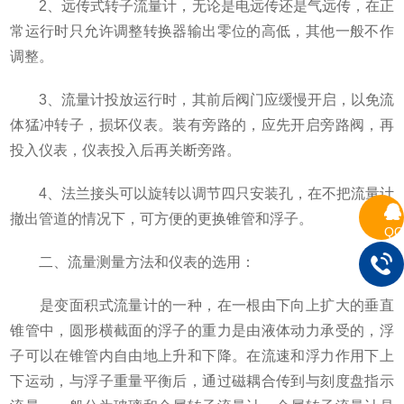
2、远传式转子流量计，无论是电远传还是气远传，在正
常运行时只允许调整转换器输出零位的高低，其他一般不作
调整。
3、流量计投放运行时，其前后阀门应缓慢开启，以免流
体猛冲转子，损坏仪表。装有旁路的，应先开启旁路阀，再
投入仪表，仪表投入后再关断旁路。
4、法兰接头可以旋转以调节四只安装孔，在不把流量计
撤出管道的情况下，可方便的更换锥管和浮子。
QQ
二、流量测量方法和仪表的选用：
是变面积式流量计的一种，在一根由下向上扩大的垂直
锥管中，圆形横截面的浮子的重力是由液体动力承受的，浮
子可以在锥管内自由地上升和下降。在流速和浮力作用下上
下运动，与浮子重量平衡后，通过磁耦合传到与刻度盘指示